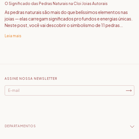
O Significado das Pedras Naturais na Cloi Joias Autorais
As pedras naturais são mais do que belíssimos elementos nas
joias — elas carregam significados profundos e energias únicas.
Neste post, você vai descobrir o simbolismo de 11 pedras
usadas Cloi Joias Autorais, como a Ametista, o Quartzo Rosa, o
Leia mais
Citrino e muitas outras. Um conteúdo especial para quem busca
beleza com propósito na hora de escolher sua joia.
ASSINE NOSSA NEWSLETTER
DEPARTAMENTOS