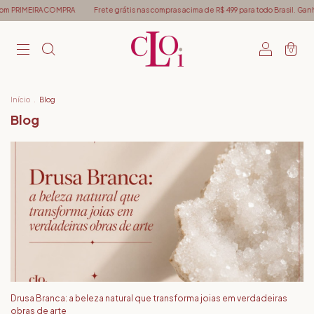
IRACOMPRA
Frete grátis nas compras acima de R$ 499 para todo Brasil. Ganhe 5% off
0
Início
.
Blog
Blog
Drusa Branca: a beleza natural que transforma joias em verdadeiras
obras de arte