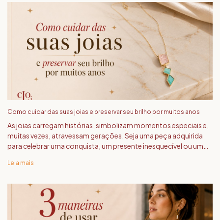
Como cuidar das suas joias e preservar seu brilho por muitos anos
As joias carregam histórias, simbolizam momentos especiais e,
muitas vezes, atravessam gerações. Seja uma peça adquirida
para celebrar uma conquista, um presente inesquecível ou um
acessório usado no dia a dia, alguns cuidados simples fazem
Leia mais
toda a di