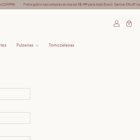
ACOMPRA
Frete grátis nas compras acima de R$ 499 para todo Brasil. Ganhe 5% off na
0
ntes
Pulseiras
Tornozeleiras