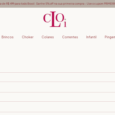
de R$ 499 para todo Brasil. Ganhe 5% off na sua primeira compra - Use o cupom PRIMEIR
Brincos
Choker
Colares
Correntes
Infantil
Pinge