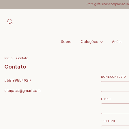
Frete grátis nas compras acima 
Sobre
Coleções
Anéis
Início
.
Contato
Contato
NOME COMPLETO
5551998849217
cloijoias@gmail.com
E-MAIL
TELEFONE