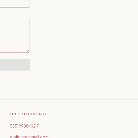
ENTRE EM CONTATO
5551998849217
cloijoias@gmail.com