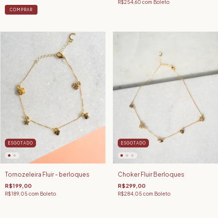
R$254,60
com
Boleto
COMPRAR
ESGOTADO
ESGOTADO
Tornozeleira Fluir - berloques
Choker Fluir Berloques
R$199,00
R$299,00
R$189,05
com
Boleto
R$284,05
com
Boleto