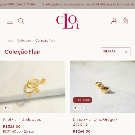
cupom PRIMEIRACOMPRA
Frete grátis nas compras acima de R$ 499 para todo Brasil. G
0
Início
.
Coleções
.
Coleção Fluir
Coleção Fluir
FILTRAR
ESGOTADO
Anel Fluir - Berloques
Brinco Fluir Olho Grego /
Zircônia
R$328,00
R$268,00
R$311,60
com
Boleto