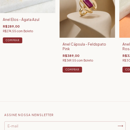
Anel Elos - Ágata Azul
R$289,00
R$274,55
com
Boleto
COMPRAR
Anel Cápsula - Feldspato
Anel
Pink
Ros
R$389,00
R$3
R$369,55
com
Boleto
R$30
COMPRAR
CO
ASSINE NOSSA NEWSLETTER