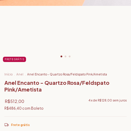
FRETE GRÁTIS
Início
.
Anel
.
Anel Encanto - Quartzo Rosa/Feldspato Pink/Ametista
Anel Encanto - Quartzo Rosa/Feldspato
Pink/Ametista
R$512,00
4
x de
R$128,00
sem juros
R$486,40
com
Boleto
Frete grátis