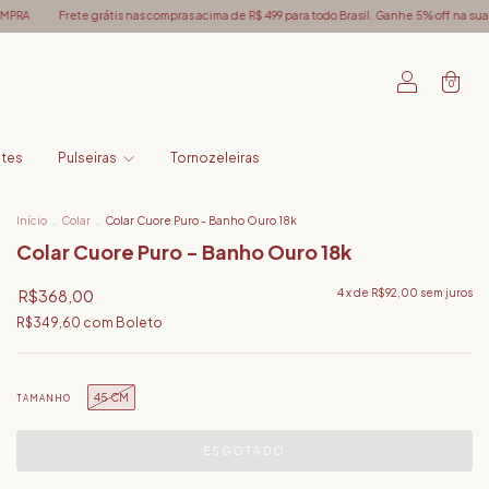
s nas compras acima de R$ 499 para todo Brasil. Ganhe 5% off na sua primeira compra -
0
ntes
Pulseiras
Tornozeleiras
Início
.
Colar
.
Colar Cuore Puro - Banho Ouro 18k
Colar Cuore Puro - Banho Ouro 18k
R$368,00
4
x de
R$92,00
sem juros
R$349,60
com
Boleto
45 CM
TAMANHO