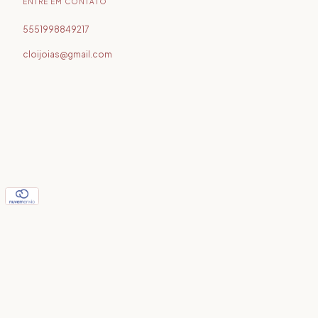
ENTRE EM CONTATO
5551998849217
cloijoias@gmail.com