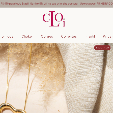
asil. Ganhe 5% off na sua primeira compra - Use o cupom PRIMEIRACOMPRA
Frete gráti
Brincos
Choker
Colares
Correntes
Infantil
Pinge
ESGOTADO