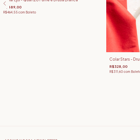
R$489,00
R$464,55
com
Boleto
Colar Stars - Dr
R$328,00
R$311,60
com
Bolet