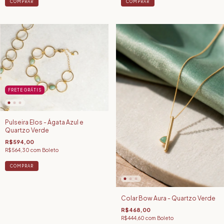
COMPRAR
COMPRAR
FRETE GRÁTIS
Pulseira Elos - Ágata Azul e
Quartzo Verde
R$594,00
R$564,30
com
Boleto
COMPRAR
Colar Bow Aura - Quartzo Verde
R$468,00
R$444,60
com
Boleto