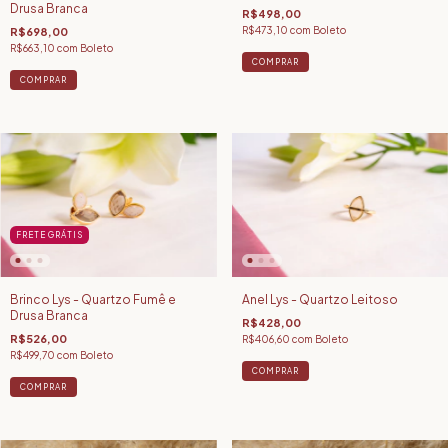
Drusa Branca
R$498,00
R$473,10
com
Boleto
R$698,00
R$663,10
com
Boleto
COMPRAR
FRETE GRÁTIS
Brinco Lys - Quartzo Fumê e
Anel Lys - Quartzo Leitoso
Drusa Branca
R$428,00
R$526,00
R$406,60
com
Boleto
R$499,70
com
Boleto
COMPRAR