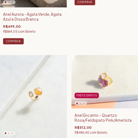
COMPRAR
Anel Aurora - Ágata Verde, Ágata
Azul e Drusa Branca
R$699,00
R$664,05
com
Boleto
COMPRAR
FRETE GRÁTIS
Anel Encanto - Quartzo
Rosa/Feldspato Pink/Ametista
R$512,00
R$486,40
com
Boleto