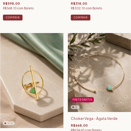
R$598,00
R$318,00
R$568,10
com
Boleto
R$302,10
com
Boleto
FRETE GRÁTIS
Choker Vega - Ágata Verde
R$668,00
R$634,60
com
Boleto