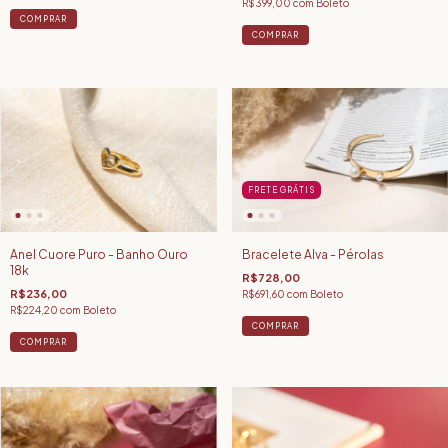
R$399,00
com
Boleto
FRETE GRÁTIS
Anel Cuore Puro - Banho Ouro
Bracelete Alva - Pérolas
18k
R$728,00
R$236,00
R$691,60
com
Boleto
R$224,20
com
Boleto
COMPRAR