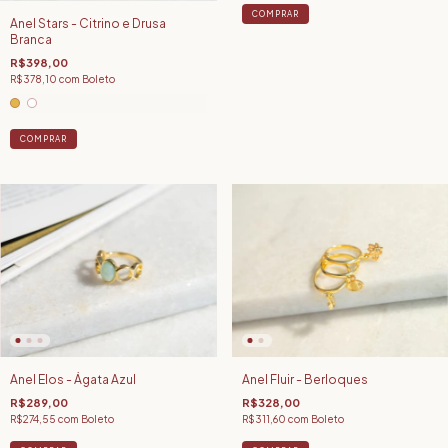
COMPRAR
Anel Stars - Citrino e Drusa
Branca
R$398,00
R$378,10
com
Boleto
COMPRAR
Anel Elos - Ágata Azul
Anel Fluir - Berloques
R$289,00
R$328,00
R$274,55
com
Boleto
R$311,60
com
Boleto