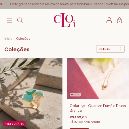
mpras acima de R$ 499 para todo Brasil. Ganhe 5% off na sua primeira compra - Use o c
0
Início
.
Coleções
Coleções
FILTRAR
Colar Lys - Quartzo Fumê e Drusa
Branca
R$489,00
R$464,55
com
Boleto
FRETE GRÁTIS