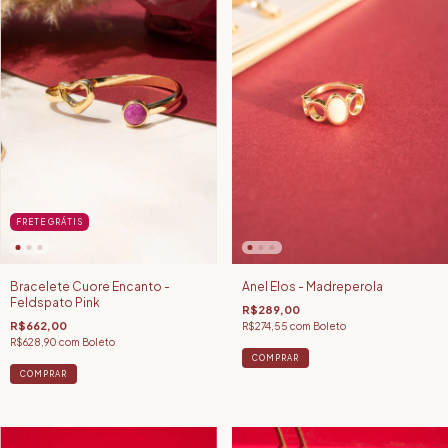
FRETE GRÁTIS
Bracelete Cuore Encanto -
Anel Elos - Madreperola
Feldspato Pink
R$289,00
R$662,00
R$274,55
com
Boleto
R$628,90
com
Boleto
COMPRAR