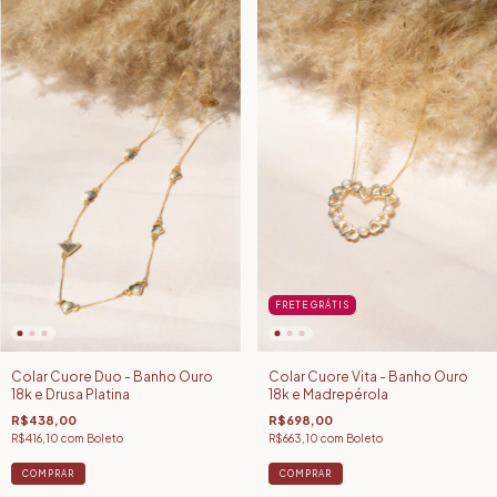
FRETE GRÁTIS
Colar Cuore Duo - Banho Ouro
Colar Cuore Vita - Banho Ouro
18k e Drusa Platina
18k e Madrepérola
R$438,00
R$698,00
R$416,10
com
Boleto
R$663,10
com
Boleto
COMPRAR
COMPRAR