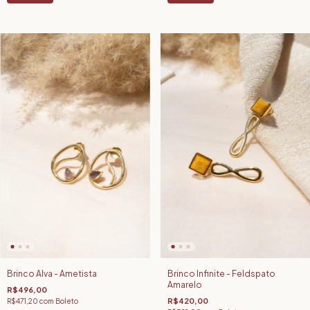
Brinco Alva - Ametista
Brinco Infinite - Feldspato
Amarelo
R$496,00
R$420,00
R$471,20
com
Boleto