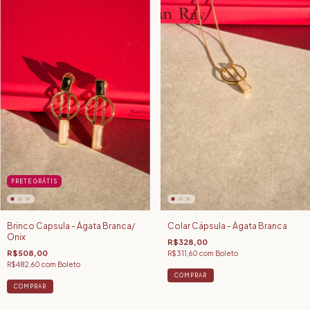
FRETE GRÁTIS
Brinco Capsula - Ágata Branca/
Colar Cápsula - Ágata Branca
Onix
R$328,00
R$508,00
R$311,60
com
Boleto
R$482,60
com
Boleto
COMPRAR
COMPRAR